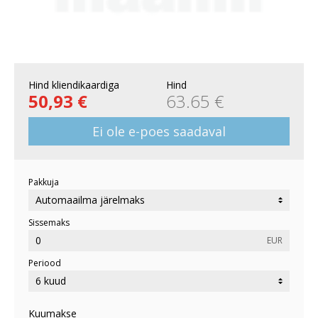
Hind kliendikaardiga
Hind
50,93 €
63.65 €
Ei ole e-poes saadaval
Pakkuja
Sissemaks
EUR
Periood
Kuumakse