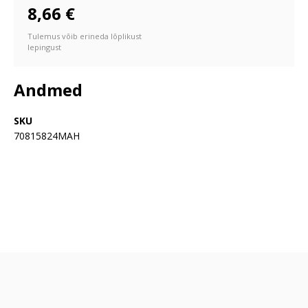
8,66 €
Tulemus võib erineda lõplikust
lepingust
Andmed
SKU
70815824MAH