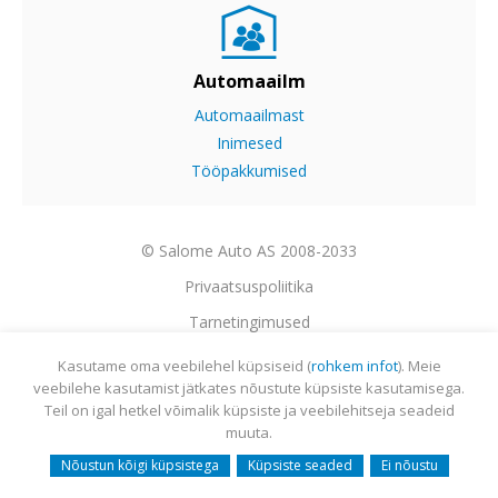
Automaailm
Automaailmast
Inimesed
Tööpakkumised
© Salome Auto AS 2008-2033
Privaatsuspoliitika
Tarnetingimused
Garantii
Kasutame oma veebilehel küpsiseid (
rohkem infot
). Meie
veebilehe kasutamist jätkates nõustute küpsiste kasutamisega.
Utiliseerimine
Teil on igal hetkel võimalik küpsiste ja veebilehitseja seadeid
Sisukaart
muuta.
Webmail
Nõustun kõigi küpsistega
Küpsiste seaded
Ei nõustu