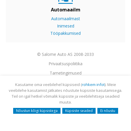
Automaailm
Automaailmast
Inimesed
Tööpakkumised
© Salome Auto AS 2008-2033
Privaatsuspoliitika
Tarnetingimused
Garantii
Kasutame oma veebilehel küpsiseid (
rohkem infot
). Meie
veebilehe kasutamist jätkates nõustute küpsiste kasutamisega.
Utiliseerimine
Teil on igal hetkel võimalik küpsiste ja veebilehitseja seadeid
Sisukaart
muuta.
Webmail
Nõustun kõigi küpsistega
Küpsiste seaded
Ei nõustu