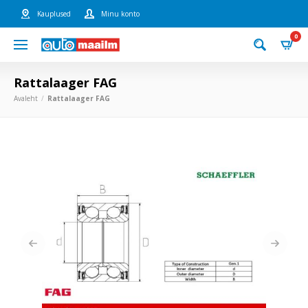
Kauplused
Minu konto
0
Rattalaager FAG
Avaleht
Rattalaager FAG