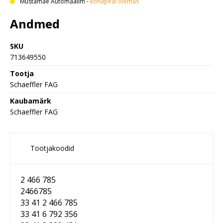
Mustamäe Automaailm
-
kohapeal olemas
Andmed
SKU
713649550
Tootja
Schaeffler FAG
Kaubamärk
Schaeffler FAG
Tootjakoodid
2 466 785
2466785
33 41 2 466 785
33 41 6 792 356