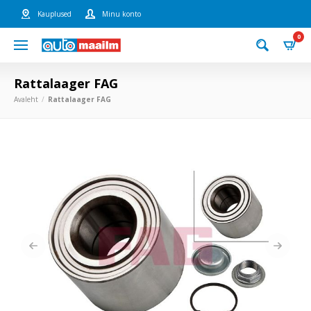
Kauplused
Minu konto
0
Rattalaager FAG
Avaleht
Rattalaager FAG