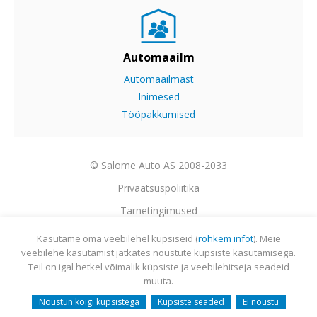
Automaailm
Automaailmast
Inimesed
Tööpakkumised
© Salome Auto AS 2008-2033
Privaatsuspoliitika
Tarnetingimused
Garantii
Kasutame oma veebilehel küpsiseid (
rohkem infot
). Meie
veebilehe kasutamist jätkates nõustute küpsiste kasutamisega.
Utiliseerimine
Teil on igal hetkel võimalik küpsiste ja veebilehitseja seadeid
Sisukaart
muuta.
Webmail
Nõustun kõigi küpsistega
Küpsiste seaded
Ei nõustu