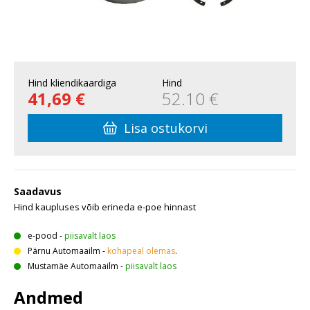
Hind kliendikaardiga
Hind
41,69 €
52.10 €
Lisa ostukorvi
Saadavus
Hind kaupluses võib erineda e-poe hinnast
e-pood
-
piisavalt laos
Pärnu Automaailm
-
kohapeal olemas
.
Mustamäe Automaailm
-
piisavalt laos
Andmed