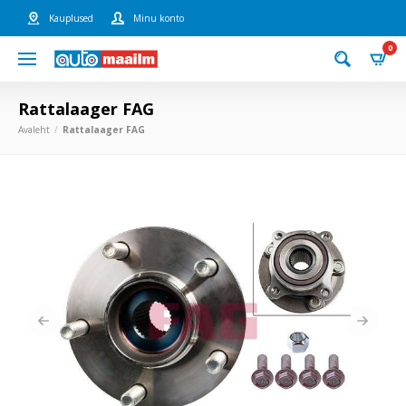
Kauplused
Minu konto
0
Rattalaager FAG
Avaleht
Rattalaager FAG