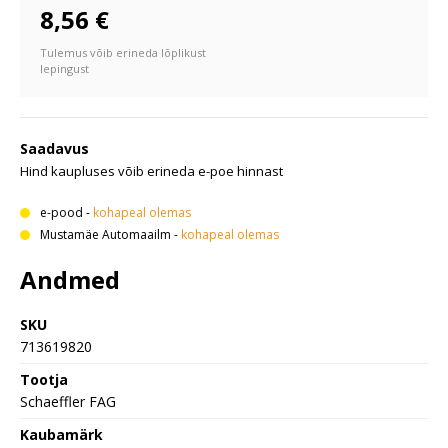
8,56 €
Tulemus võib erineda lõplikust
lepingust
Saadavus
Hind kaupluses võib erineda e-poe hinnast
e-pood
-
kohapeal olemas
Mustamäe Automaailm
-
kohapeal olemas
Andmed
SKU
713619820
Tootja
Schaeffler FAG
Kaubamärk