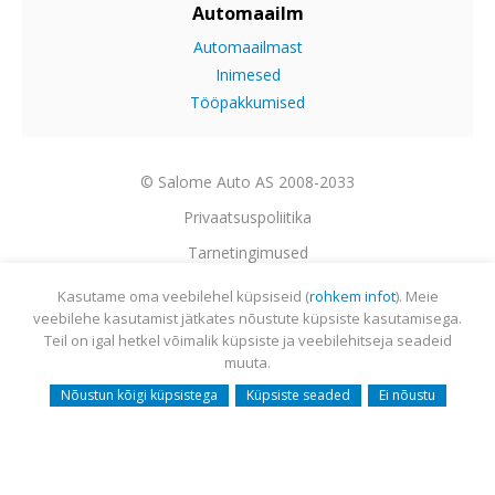
Automaailm
Automaailmast
Inimesed
Tööpakkumised
© Salome Auto AS 2008-2033
Privaatsuspoliitika
Tarnetingimused
Garantii
Kasutame oma veebilehel küpsiseid (
rohkem infot
). Meie
veebilehe kasutamist jätkates nõustute küpsiste kasutamisega.
Utiliseerimine
Teil on igal hetkel võimalik küpsiste ja veebilehitseja seadeid
Sisukaart
muuta.
Webmail
Nõustun kõigi küpsistega
Küpsiste seaded
Ei nõustu