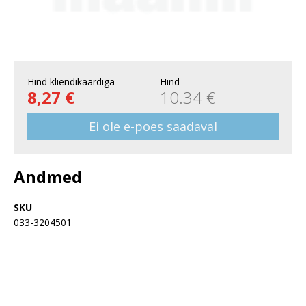
Hind kliendikaardiga
Hind
8,27 €
10.34 €
Ei ole e-poes saadaval
Andmed
SKU
033-3204501