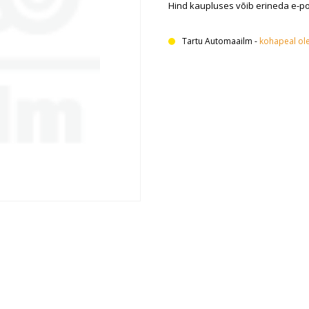
Hind kaupluses võib erineda e-p
Tartu Automaailm
-
kohapeal ol