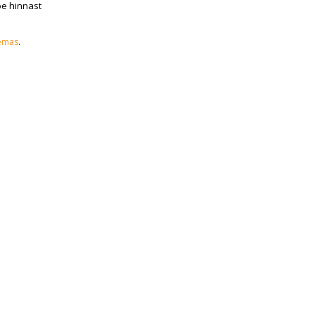
oe hinnast
emas
.