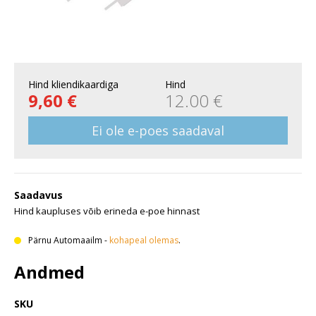
Hind kliendikaardiga
Hind
9,60 €
12.00 €
Ei ole e-poes saadaval
Saadavus
Hind kaupluses võib erineda e-poe hinnast
Pärnu Automaailm
-
kohapeal olemas
.
Andmed
SKU