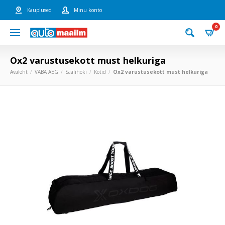
Kauplused
Minu konto
0
Ox2 varustusekott must helkuriga
Avaleht
VABA AEG
Saalihoki
Kotid
Ox2 varustusekott must helkuriga