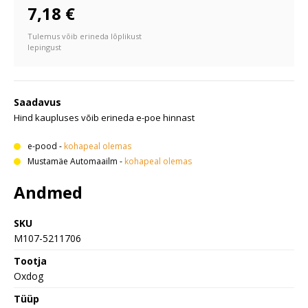
7,18 €
Tulemus võib erineda lõplikust
lepingust
Saadavus
Hind kaupluses võib erineda e-poe hinnast
e-pood
-
kohapeal olemas
Mustamäe Automaailm
-
kohapeal olemas
Andmed
SKU
M107-5211706
Tootja
Oxdog
Tüüp