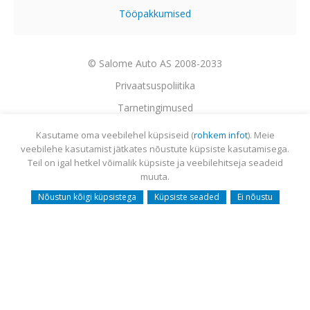
Tööpakkumised
© Salome Auto AS 2008-2033
Privaatsuspoliitika
Tarnetingimused
Garantii
Kasutame oma veebilehel küpsiseid (
rohkem infot
). Meie
veebilehe kasutamist jätkates nõustute küpsiste kasutamisega.
Utiliseerimine
Teil on igal hetkel võimalik küpsiste ja veebilehitseja seadeid
Sisukaart
muuta.
Webmail
Nõustun kõigi küpsistega
Küpsiste seaded
Ei nõustu