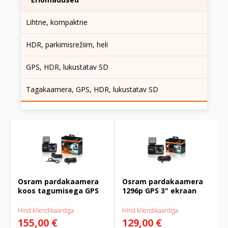
Lihtne, kompaktne
HDR, parkimisrežiim, heli
GPS, HDR, lukustatav SD
Tagakaamera, GPS, HDR, lukustatav SD
Osram pardakaamera koos
Osram pardakaamera 1296p
tagumisega GPS
GPS 3" ekraan
Osram pardakaamera
Osram pardakaamera
koos tagumisega GPS
1296p GPS 3" ekraan
Hind kliendikaardiga
Hind kliendikaardiga
155,00 €
129,00 €