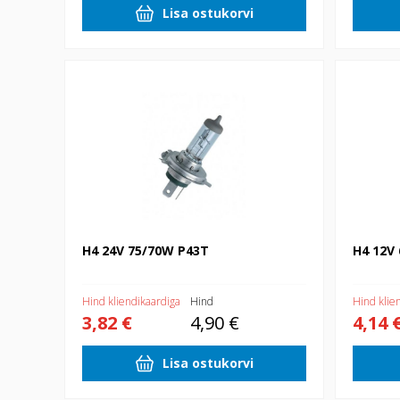
Lisa ostukorvi
H4 24V 75/70W P43T
H4 12V 60/
H4 24V 75/70W P43T
H4 12V 
Hind kliendikaardiga
Hind
Hind klie
3,82 €
4,90 €
4,14 
Lisa ostukorvi