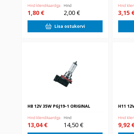
Hind kliendikaardiga
Hind
Hind klie
1,80 €
2,00 €
3,15 
Lisa ostukorvi
H8 12V 35W PGJ19-1 ORIGINAL
H11 12V 5
H8 12V 35W PGJ19-1 ORIGINAL
H11 12
Hind kliendikaardiga
Hind
Hind klie
13,04 €
14,50 €
9,92 