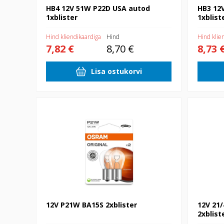
HB4 12V 51W P22D USA autod
HB3 12
1xblister
1xblist
Hind kliendikaardiga
Hind
Hind klie
7,82 €
8,70 €
8,73 
Lisa ostukorvi
12V P21W BA15S 2xblister
12V 21/4W 
12V P21W BA15S 2xblister
12V 21
2xblist