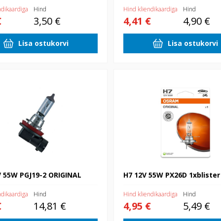
ndikaardiga
Hind
Hind kliendikaardiga
Hind
€
3,50 €
4,41 €
4,90 €
Lisa ostukorvi
Lisa ostukorvi
5W PGJ19-2 ORIGINAL
H7 12V 55W PX26D 1xblister
V 55W PGJ19-2 ORIGINAL
H7 12V 55W PX26D 1xblister
ndikaardiga
Hind
Hind kliendikaardiga
Hind
€
14,81 €
4,95 €
5,49 €