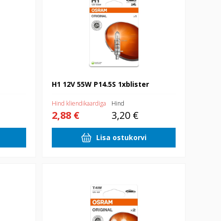
H1 12V 55W P14.5S 1xblister
Hind kliendikaardiga
Hind
2,88 €
3,20 €
Lisa ostukorvi
12V 4W BA9S 2xblister