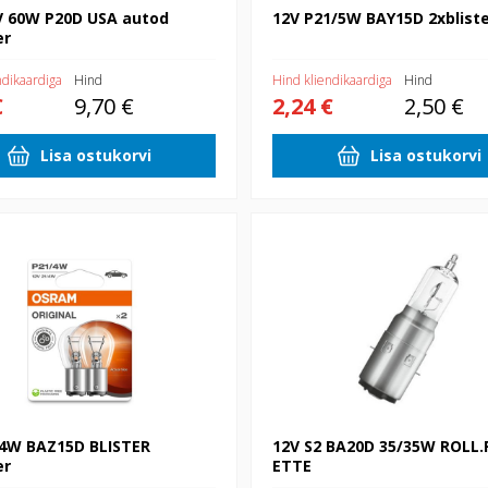
V 60W P20D USA autod
12V P21/5W BAY15D 2xblist
er
ndikaardiga
Hind
Hind kliendikaardiga
Hind
€
9,70 €
2,24 €
2,50 €
Lisa ostukorvi
Lisa ostukorvi
BAZ15D BLISTER 2xblister
12V S2 BA20D 35/35W ROLL.PIR
/4W BAZ15D BLISTER
12V S2 BA20D 35/35W ROLL.
er
ETTE