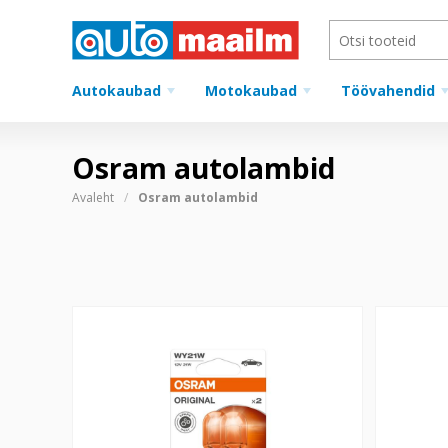
Autokaubad
Motokaubad
Töövahendid
Osram autolambid
Avaleht
Osram autolambid
12V 21W WY21W kollane wx3x16d 2tk
H13 12V 6