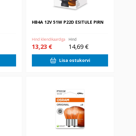
HB4A 12V 51W P22D ESITULE PIRN
Hind kliendikaardiga
Hind
13,23 €
14,69 €
Lisa ostukorvi
12V PY21W BAU15S kollane 2xblister