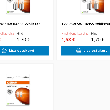
0W 10W BA15S 2xblister
12V R5W 5W BA15S 2xbliste
ndikaardiga
Hind
Hind kliendikaardiga
Hind
€
1,70 €
1,53 €
1,70 €
Lisa ostukorvi
Lisa ostukorvi
blister