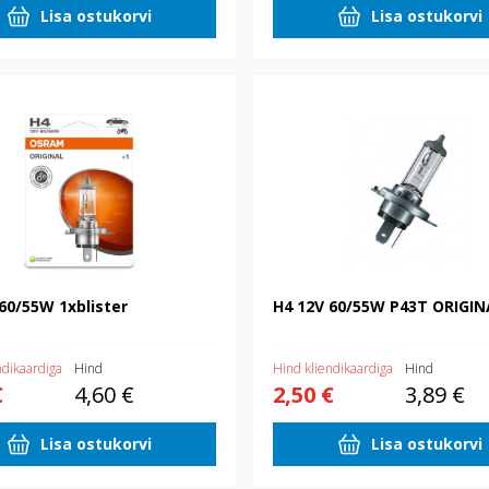
Lisa ostukorvi
Lisa ostukorvi
55W 1xblister
H4 12V 60/55W P43T ORIGINAL
60/55W 1xblister
H4 12V 60/55W P43T ORIGIN
ndikaardiga
Hind
Hind kliendikaardiga
Hind
€
4,60 €
2,50 €
3,89 €
Lisa ostukorvi
Lisa ostukorvi