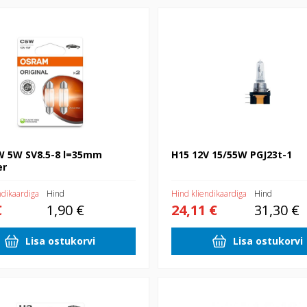
 SV8.5-8 l=35mm 2xblister
H15 12V 15/55W PGJ23t-1
W 5W SV8.5-8 l=35mm
H15 12V 15/55W PGJ23t-1
er
ndikaardiga
Hind
Hind kliendikaardiga
Hind
€
1,90 €
24,11 €
31,30 €
Lisa ostukorvi
Lisa ostukorvi
 PK22S 1xblister
H3 12V 55W PK22S ORIGINAL