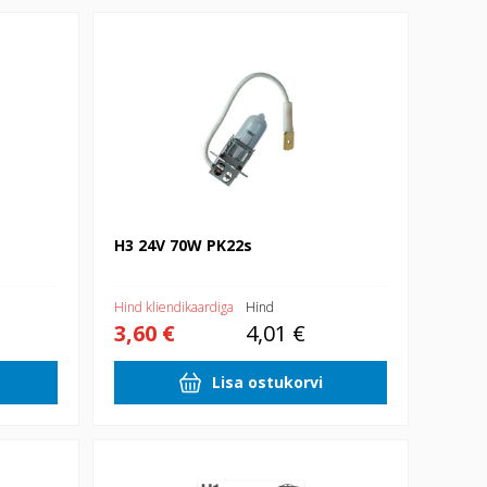
H3 24V 70W PK22s
H3 24V 70W PK22s
Hind kliendikaardiga
Hind
3,60 €
4,01 €
Lisa ostukorvi
H1 12V 55W P14.5S 1xblister