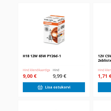
H18 12W 65W PY26d-1
12V C5W 5W
H18 12W 65W PY26d-1
12V C5
2xblist
Hind kliendikaardiga
Hind
Hind klie
9,00 €
9,99 €
1,71 
Lisa ostukorvi
H1 24V 70W P14.5S
H3 12V 55W