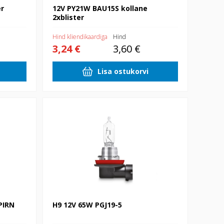
er
12V PY21W BAU15S kollane
2xblister
Hind kliendikaardiga
Hind
3,24 €
3,60 €
Lisa ostukorvi
N ETTE
H9 12V 65W PGJ19-5
PIRN
H9 12V 65W PGJ19-5