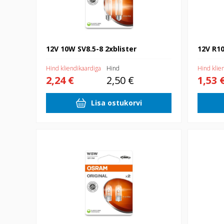
12V 10W SV8.5-8 2xblister
12V R1
Hind kliendikaardiga
Hind
Hind klie
2,24 €
2,50 €
1,53 
Lisa ostukorvi
12V W5W 5W 2xblister
12V 1.2W 2x