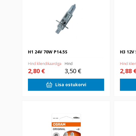
H1 24V 70W P14.5S
H3 12V 
Hind kliendikaardiga
Hind
Hind klie
2,80 €
3,50 €
2,88 
Lisa ostukorvi
12V 10W SV8.5-8 2xblister
12V R10W 1