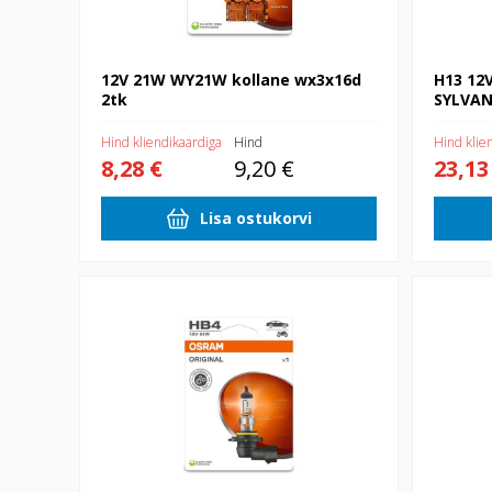
12V 21W WY21W kollane wx3x16d
H13 12
2tk
SYLVAN
Hind kliendikaardiga
Hind
Hind klie
8,28 €
9,20 €
23,13
Lisa ostukorvi
HB4 12V 51W P22D USA autod 1xblister
HB3 12V 60