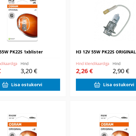
55W PK22S 1xblister
H3 12V 55W PK22S ORIGINAL
ndikaardiga
Hind
Hind kliendikaardiga
Hind
€
3,20 €
2,26 €
2,90 €
Lisa ostukorvi
Lisa ostukorvi
0W BA15S 2xblister
12V R5W 5W BA15S 2xblister