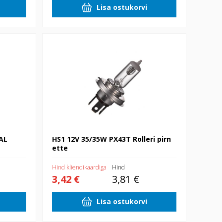
Lisa ostukorvi
HS1 12V 35/35W PX43T Rolleri pirn ette
AL
HS1 12V 35/35W PX43T Rolleri pirn
ette
Hind kliendikaardiga
Hind
3,42 €
3,81 €
Lisa ostukorvi