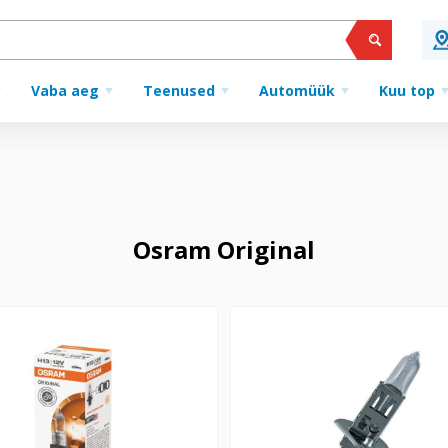
Vaba aeg
Teenused
Automüük
Kuu top
Osram Original
0/55W P26,4T 64178 SYLVANIA
H1 12V 55W P14,5 ORIGINAL