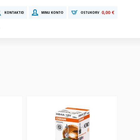
0,00 €
KONTAKTID
MINU KONTO
OSTUKORV
HB4A 12V 51W P22D ESITULE PIRN