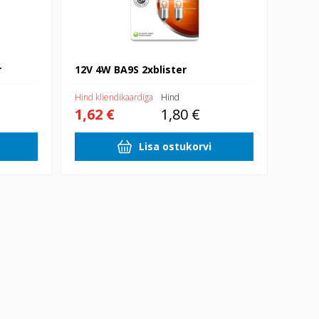
r
12V 4W BA9S 2xblister
Hind kliendikaardiga
Hind
1,62 €
1,80 €
Lisa ostukorvi