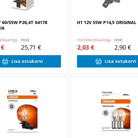
V 60/55W P26,4T 64178
H1 12V 55W P14,5 ORIGINAL
IA
ndikaardiga
Hind
Hind kliendikaardiga
Hind
 €
25,71 €
2,03 €
2,90 €
Lisa ostukorvi
Lisa ostukorvi
W P20D USA autod 1xblister
12V P21/5W BAY15D 2xblister