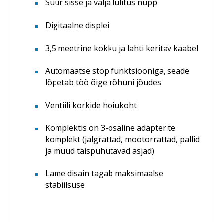
Suur sisse ja välja lülitus nupp
Digitaalne displei
3,5 meetrine kokku ja lahti keritav kaabel
Automaatse stop funktsiooniga, seade
lõpetab töö õige rõhuni jõudes
Ventiili korkide hoiukoht
Komplektis on 3-osaline adapterite
komplekt (jalgrattad, mootorrattad, pallid
ja muud täispuhutavad asjad)
Lame disain tagab maksimaalse
stabiilsuse