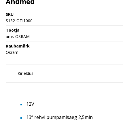
Andmed
SKU
S152-OTI1000
Tootja
ams-OSRAM
Kaubamärk
Osram
Kirjeldus
12V
13” rehvi pumpamisaeg 2,5min