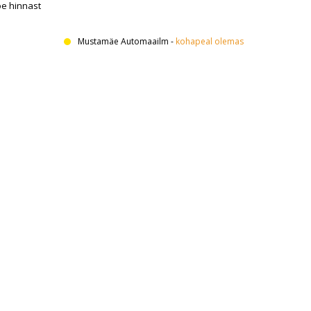
oe hinnast
Mustamäe Automaailm
-
kohapeal olemas