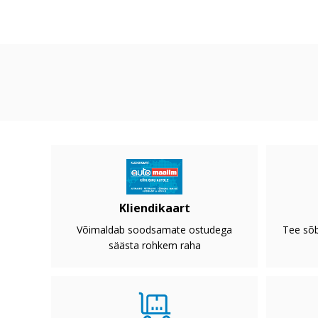
Kliendikaart
Võimaldab soodsamate ostudega
Tee sõb
säästa rohkem raha