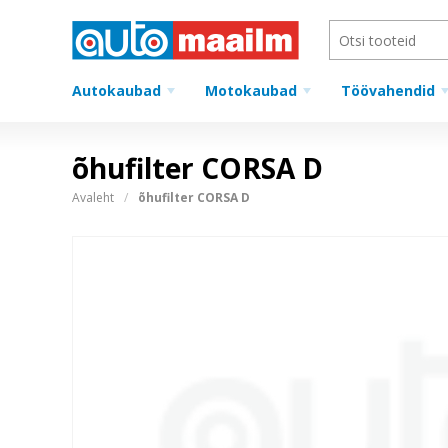
Autokaubad
Motokaubad
Töövahendid
õhufilter CORSA D
Avaleht
õhufilter CORSA D