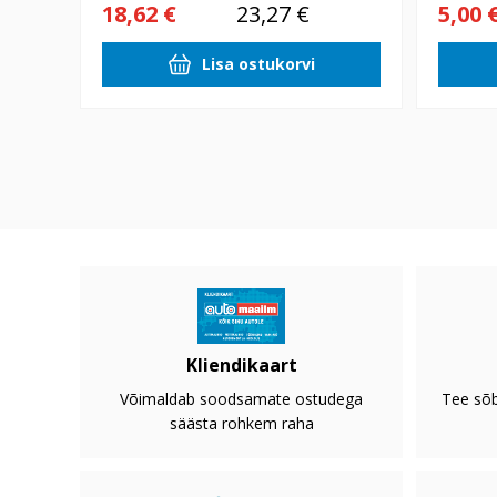
18,62 €
23,27 €
5,00 
Lisa ostukorvi
Kliendikaart
Võimaldab soodsamate ostudega
Tee sõb
säästa rohkem raha