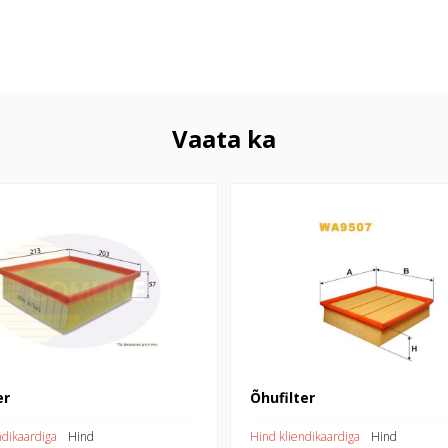
Vaata ka
Õhufilter
er
Õhufilter
ndikaardiga
Hind
Hind kliendikaardiga
Hind