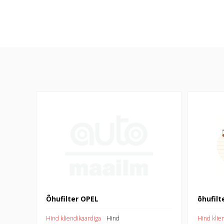
Õhufilter OPEL
õhufilter
Õhufilter OPEL
õhufilt
Hind kliendikaardiga
Hind
Hind klie