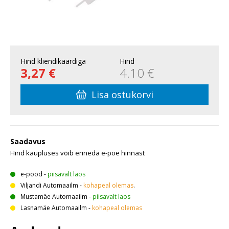
Hind kliendikaardiga
Hind
3,27 €
4.10 €
Lisa ostukorvi
Saadavus
Hind kaupluses võib erineda e-poe hinnast
e-pood
-
piisavalt laos
Viljandi Automaailm
-
kohapeal olemas
.
Mustamäe Automaailm
-
piisavalt laos
Lasnamäe Automaailm
-
kohapeal olemas