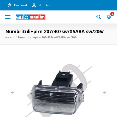
Kauplused
Minu konto
0
Numbrituli+pirn 207/407sw/XSARA sw/206/
Avaleht
Numbrituli+pirn 207/407sw/XSARA sw/206/