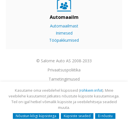
Automaailm
Automaailmast
Inimesed
Tööpakkumised
© Salome Auto AS 2008-2033
Privaatsuspoliitika
Tarnetingimused
Garantii
Kasutame oma veebilehel küpsiseid (
rohkem infot
). Meie
veebilehe kasutamist jätkates nõustute küpsiste kasutamisega.
Utiliseerimine
Teil on igal hetkel võimalik küpsiste ja veebilehitseja seadeid
Sisukaart
muuta.
Webmail
Nõustun kõigi küpsistega
Küpsiste seaded
Ei nõustu