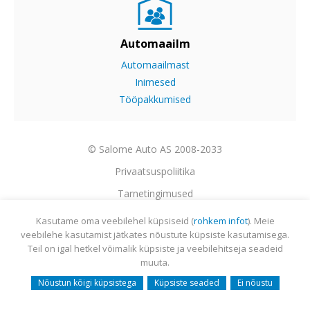
Automaailm
Automaailmast
Inimesed
Tööpakkumised
© Salome Auto AS 2008-2033
Privaatsuspoliitika
Tarnetingimused
Garantii
Kasutame oma veebilehel küpsiseid (
rohkem infot
). Meie
veebilehe kasutamist jätkates nõustute küpsiste kasutamisega.
Utiliseerimine
Teil on igal hetkel võimalik küpsiste ja veebilehitseja seadeid
Sisukaart
muuta.
Webmail
Nõustun kõigi küpsistega
Küpsiste seaded
Ei nõustu