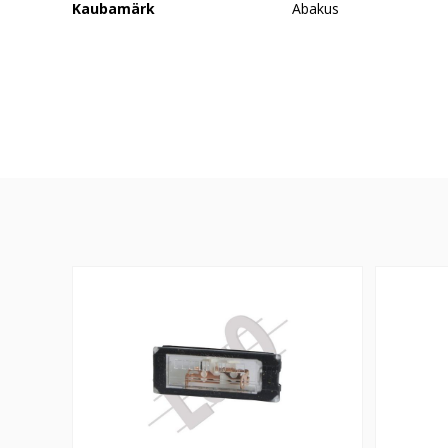
Kaubamärk
Abakus
Numbrituli DUCATO 06- ilma tihendita
Numbrituli