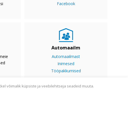
si
Facebook
Automaailm
 meie
Automaailmast
sed
Inimesed
Tööpakkumised
tkel võimalik küpsiste ja veebilehitseja seadeid muuta.
ine
Sisukaart
Webmail