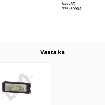
6350AX
735430904
Vaata ka
 LED v+p DUCATO 06- tihendita