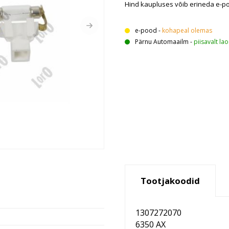
Hind kaupluses võib erineda e-p
e-pood
-
kohapeal olemas
Pärnu Automaailm
-
piisavalt lao
Tootjakoodid
1307272070
6350 AX