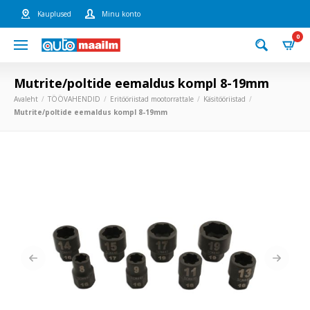
Kauplused
Minu konto
0
Mutrite/poltide eemaldus kompl 8-19mm
Avaleht
TÖÖVAHENDID
Eritööriistad mootorrattale
Käsitööriistad
Mutrite/poltide eemaldus kompl 8-19mm