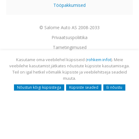
Tööpakkumised
© Salome Auto AS 2008-2033
Privaatsuspoliitika
Tarnetingimused
Garantii
Kasutame oma veebilehel küpsiseid (
rohkem infot
). Meie
veebilehe kasutamist jätkates nõustute küpsiste kasutamisega.
Utiliseerimine
Teil on igal hetkel võimalik küpsiste ja veebilehitseja seadeid
Sisukaart
muuta.
Webmail
Nõustun kõigi küpsistega
Küpsiste seaded
Ei nõustu