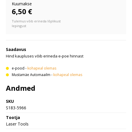
Kuumakse
6,50 €
Tulemus võib erineda lõplikust
lepingust
Saadavus
Hind kaupluses võib erineda e-poe hinnast
e-pood
-
kohapeal olemas
Mustamäe Automaailm
-
kohapeal olemas
Andmed
SKU
S183-5966
Tootja
Laser Tools