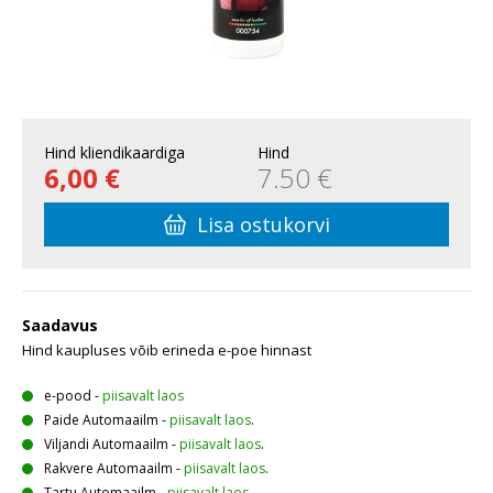
Hind kliendikaardiga
Hind
6,00 €
7.50 €
Lisa ostukorvi
Saadavus
Hind kaupluses võib erineda e-poe hinnast
e-pood
-
piisavalt laos
Paide Automaailm
-
piisavalt laos
.
Viljandi Automaailm
-
piisavalt laos
.
Rakvere Automaailm
-
piisavalt laos
.
Tartu Automaailm
-
piisavalt laos
.