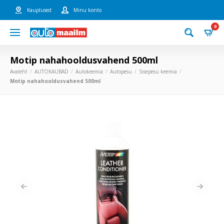
Kauplused
Minu konto
0
Motip nahahooldusvahend 500ml
Avaleht
AUTOKAUBAD
Autokeemia
Autopesu
Sisepesu keemia
Motip nahahooldusvahend 500ml