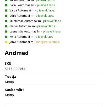
Pärnu Automaailm
-
piisavalt laos
.
Valga Automaailm
-
piisavalt laos
.
Võru Automaailm
-
piisavalt laos
.
Mustamäe Automaailm
-
piisavalt laos
Narva Automaailm
-
piisavalt laos
.
Lasnamäe Automaailm
-
piisavalt laos
Keila Automaailm
-
piisavalt laos
Jõhvi Automaailm
-
kohapeal olemas
.
Andmed
SKU
S113-000754
Tootja
Motip
Kaubamärk
Motip