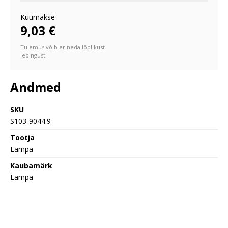
Kuumakse
9,03 €
Tulemus võib erineda lõplikust
lepingust
Andmed
SKU
S103-9044.9
Tootja
Lampa
Kaubamärk
Lampa