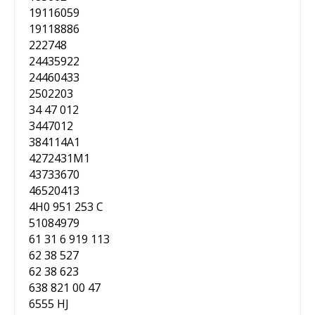
19116059
19118886
222748
24435922
24460433
2502203
34 47 012
3447012
384114A1
4272431M1
43733670
46520413
4H0 951 253 C
51084979
61 31 6 919 113
62 38 527
62 38 623
638 821 00 47
6555 HJ