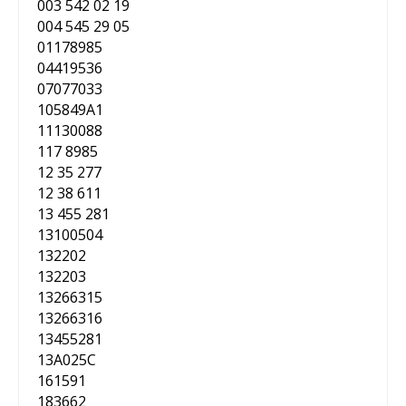
003 542 02 19
004 545 29 05
01178985
04419536
07077033
105849A1
11130088
117 8985
12 35 277
12 38 611
13 455 281
13100504
132202
132203
13266315
13266316
13455281
13A025C
161591
183662