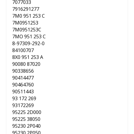
7077033
7916291277
7M0 951 253 C
7M0951253
7M0951253C
7MO 951 253 C
8-97309-292-0
84100707
8X0 951 253 A
90080 87020
90338656
90414477
90464760
90511443
93 172 269
93172269
95225 2D000
95225 38050
95230 2P040
95230 2P050