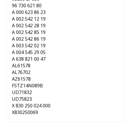
96 730 621 80
A 000 623 86 23
A 002 542 12 19
A 002 542 28 19
A 002 542 85 19
A 002 542 86 19
A 003 542 02 19
A 004 545 29 05
A 638 821 00 47
AL61578
AL76702
AZ61578
F5TZ14N089B
UD71832
UD75823
X 830 250 024 000
X830250069