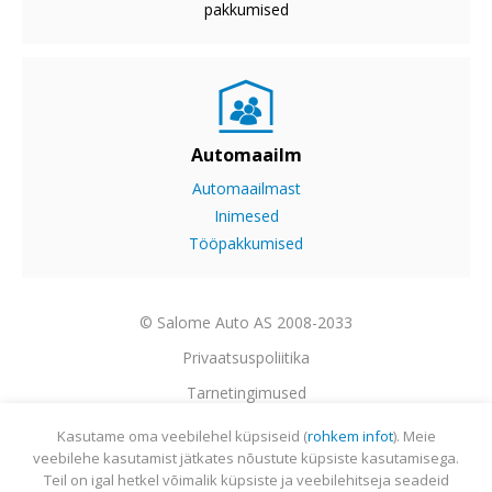
pakkumised
Automaailm
Automaailmast
Inimesed
Tööpakkumised
© Salome Auto AS 2008-2033
Privaatsuspoliitika
Tarnetingimused
Garantii
Kasutame oma veebilehel küpsiseid (
rohkem infot
). Meie
veebilehe kasutamist jätkates nõustute küpsiste kasutamisega.
Utiliseerimine
Teil on igal hetkel võimalik küpsiste ja veebilehitseja seadeid