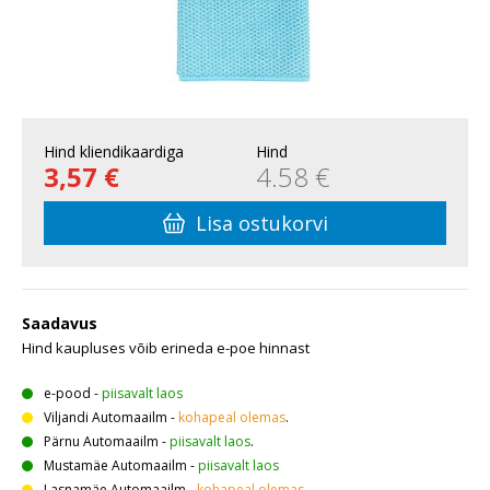
Hind kliendikaardiga
Hind
3,57 €
4.58 €
Lisa ostukorvi
Saadavus
Hind kaupluses võib erineda e-poe hinnast
e-pood
-
piisavalt laos
Viljandi Automaailm
-
kohapeal olemas
.
Pärnu Automaailm
-
piisavalt laos
.
Mustamäe Automaailm
-
piisavalt laos
Lasnamäe Automaailm
-
kohapeal olemas