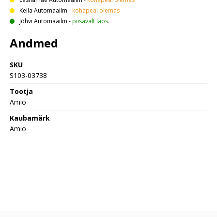
Keila Automaailm
-
kohapeal olemas
Jõhvi Automaailm
-
piisavalt laos
.
Andmed
SKU
S103-03738
Tootja
Amio
Kaubamärk
Amio