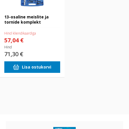
13-osaline meislite ja
tornide komplekt
Hind kliendikaardiga
57,04 €
Hind
71,30 €
Lisa ostukorvi