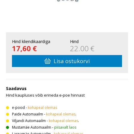
Hind kliendikaardiga
Hind
17,60 €
22.00 €
Lisa ostukorvi
Saadavus
Hind kaupluses võib erineda e-poe hinnast
e-pood
-
kohapeal olemas
Paide Automaailm
-
kohapeal olemas
.
Viljandi Automaailm
-
kohapeal olemas
.
Mustamäe Automaailm
-
piisavalt laos
Lasnamäe Automaailm
-
kohapeal olemas