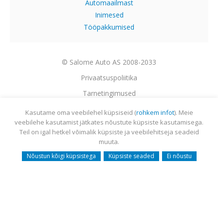
Automaailmast
Inimesed
Tööpakkumised
© Salome Auto AS 2008-2033
Privaatsuspoliitika
Tarnetingimused
Garantii
Kasutame oma veebilehel küpsiseid (
rohkem infot
). Meie
veebilehe kasutamist jätkates nõustute küpsiste kasutamisega.
Utiliseerimine
Teil on igal hetkel võimalik küpsiste ja veebilehitseja seadeid
Sisukaart
muuta.
Webmail
Nõustun kõigi küpsistega
Küpsiste seaded
Ei nõustu