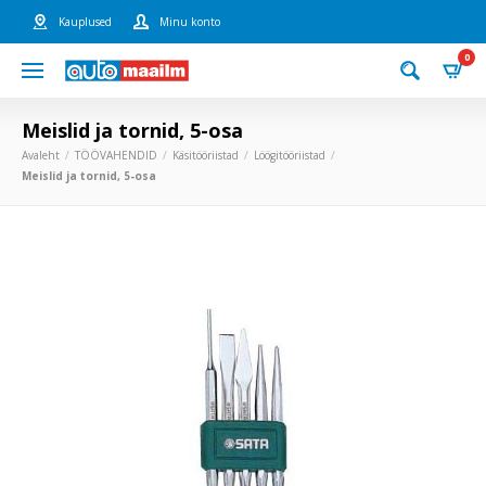
Kauplused
Minu konto
0
Meislid ja tornid, 5-osa
Avaleht
TÖÖVAHENDID
Käsitööriistad
Löögitööriistad
Meislid ja tornid, 5-osa