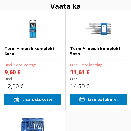
Vaata ka
Torni + meisli komplekt 6osa
Torni + meisli komplekt 5osa
Torni + meisli komplekt
Torni + meisli komplekt
6osa
5osa
Hind kliendikaardiga
Hind kliendikaardiga
9,60 €
11,61 €
Hind
Hind
12,00 €
14,50 €
Lisa ostukorvi
Lisa ostukorvi
13-osaline meislite ja tornide
komplekt