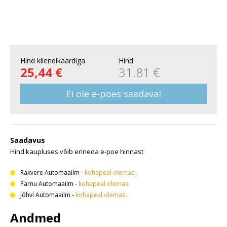
Hind kliendikaardiga
Hind
25,44 €
31.81 €
Ei ole e-poes saadaval
Saadavus
Hind kaupluses võib erineda e-poe hinnast
Rakvere Automaailm
-
kohapeal olemas
.
Pärnu Automaailm
-
kohapeal olemas
.
Jõhvi Automaailm
-
kohapeal olemas
.
Andmed