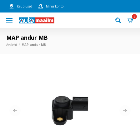
Kauplused
Minu konto
0
MAP andur MB
Avaleht
MAP andur MB