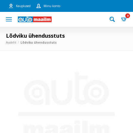
Kauplused
Minu konto
0
Lõdviku ühendusstuts
Avaleht
Lõdviku ühendusstuts