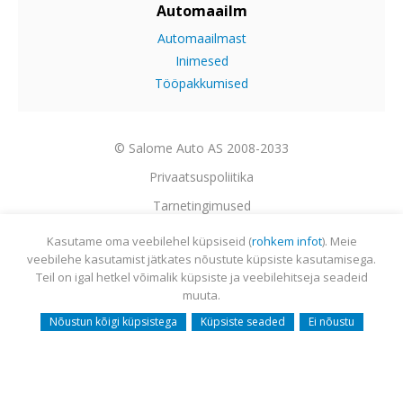
Automaailm
Automaailmast
Inimesed
Tööpakkumised
© Salome Auto AS 2008-2033
Privaatsuspoliitika
Tarnetingimused
Garantii
Kasutame oma veebilehel küpsiseid (
rohkem infot
). Meie
veebilehe kasutamist jätkates nõustute küpsiste kasutamisega.
Utiliseerimine
Teil on igal hetkel võimalik küpsiste ja veebilehitseja seadeid
Sisukaart
muuta.
Webmail
Nõustun kõigi küpsistega
Küpsiste seaded
Ei nõustu