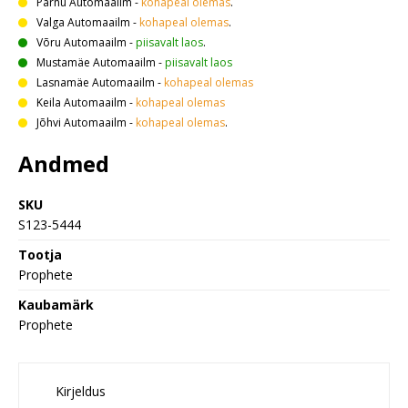
Pärnu Automaailm
-
kohapeal olemas
.
Valga Automaailm
-
kohapeal olemas
.
Võru Automaailm
-
piisavalt laos
.
Mustamäe Automaailm
-
piisavalt laos
Lasnamäe Automaailm
-
kohapeal olemas
Keila Automaailm
-
kohapeal olemas
Jõhvi Automaailm
-
kohapeal olemas
.
Andmed
SKU
S123-5444
Tootja
Prophete
Kaubamärk
Prophete
Kirjeldus