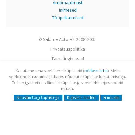
Automaailmast
Inimesed
Tööpakkumised
© Salome Auto AS 2008-2033
Privaatsuspoliitika
Tarnetingimused
Garantii
Kasutame oma veebilehel küpsiseid (
rohkem infot
). Meie
veebilehe kasutamist jätkates nõustute küpsiste kasutamisega.
Utiliseerimine
Teil on igal hetkel võimalik küpsiste ja veebilehitseja seadeid
Sisukaart
muuta.
Webmail
Nõustun kõigi küpsistega
Küpsiste seaded
Ei nõustu