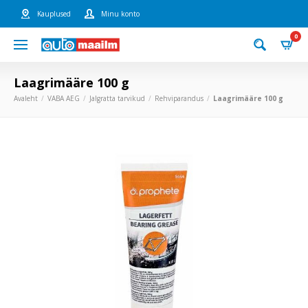
Kauplused
Minu konto
0
Laagrimääre 100 g
Avaleht
VABA AEG
Jalgratta tarvikud
Rehviparandus
Laagrimääre 100 g