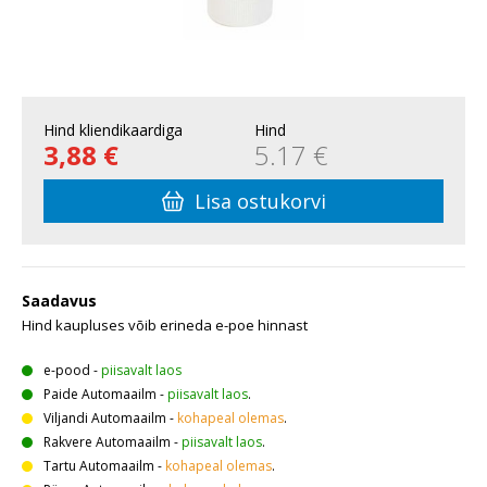
Hind kliendikaardiga
Hind
3,88 €
5.17 €
Lisa ostukorvi
Saadavus
Hind kaupluses võib erineda e-poe hinnast
e-pood
-
piisavalt laos
Paide Automaailm
-
piisavalt laos
.
Viljandi Automaailm
-
kohapeal olemas
.
Rakvere Automaailm
-
piisavalt laos
.
Tartu Automaailm
-
kohapeal olemas
.