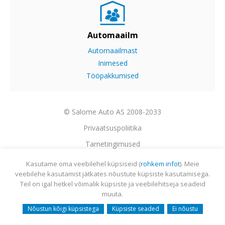
Automaailm
Automaailmast
Inimesed
Tööpakkumised
© Salome Auto AS 2008-2033
Privaatsuspoliitika
Tarnetingimused
Garantii
Kasutame oma veebilehel küpsiseid (
rohkem infot
). Meie
veebilehe kasutamist jätkates nõustute küpsiste kasutamisega.
Utiliseerimine
Teil on igal hetkel võimalik küpsiste ja veebilehitseja seadeid
Sisukaart
muuta.
Webmail
Nõustun kõigi küpsistega
Küpsiste seaded
Ei nõustu