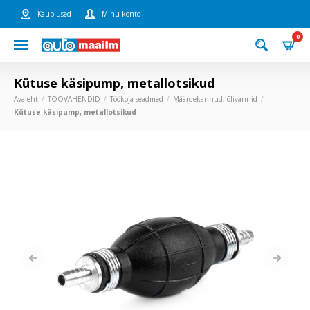
Kauplused
Minu konto
0
Kütuse käsipump, metallotsikud
Avaleht
TÖÖVAHENDID
Töökoja seadmed
Määrdekannud, õlivannid
Kütuse käsipump, metallotsikud