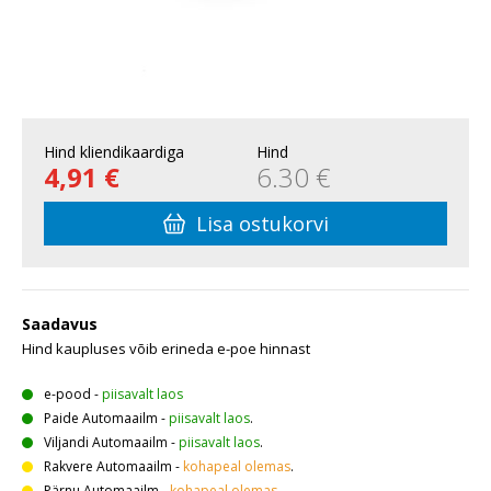
Hind kliendikaardiga
Hind
4,91 €
6.30 €
Lisa ostukorvi
Saadavus
Hind kaupluses võib erineda e-poe hinnast
e-pood
-
piisavalt laos
Paide Automaailm
-
piisavalt laos
.
Viljandi Automaailm
-
piisavalt laos
.
Rakvere Automaailm
-
kohapeal olemas
.
Pärnu Automaailm
-
kohapeal olemas
.