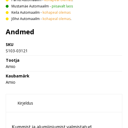
Mustamäe Automaailm
-
piisavalt laos
Keila Automaailm
-
kohapeal olemas
Jõhvi Automaailm
-
kohapeal olemas
.
Andmed
SKU
S103-03121
Tootja
Amio
Kaubamärk
Amio
Kirjeldus
Kummist ja alumiiniumist valmistatud