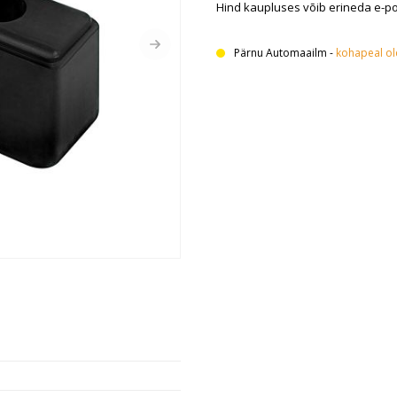
Hind kaupluses võib erineda e-p
Pärnu Automaailm
-
kohapeal o