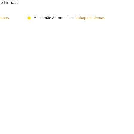
oe hinnast
lemas
.
Mustamäe Automaailm
-
kohapeal olemas