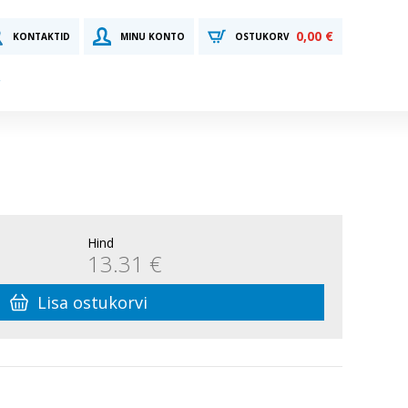
0,00 €
KONTAKTID
MINU KONTO
OSTUKORV
Hind
13.31 €
Lisa ostukorvi