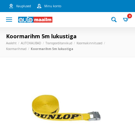
Kauplused
Minu konto
0
Koormarihm 5m lukustiga
Avaleht
AUTOKAUBAD
Transporditarvikud
Koormakinnitused
Koormarihmad
Koormarihm 5m lukustiga