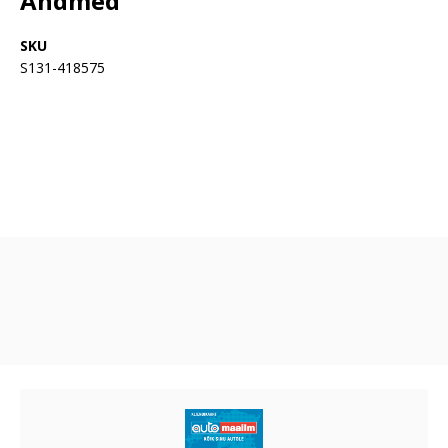
Andmed
SKU
S131-418575