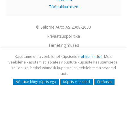
Tööpakkumised
© Salome Auto AS 2008-2033
Privaatsuspoliitika
Tarnetingimused
Garantii
Kasutame oma veebilehel küpsiseid (
rohkem infot
). Meie
veebilehe kasutamist jätkates nõustute küpsiste kasutamisega.
Utiliseerimine
Teil on igal hetkel võimalik küpsiste ja veebilehitseja seadeid
Sisukaart
muuta.
Webmail
Nõustun kõigi küpsistega
Küpsiste seaded
Ei nõustu