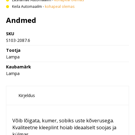
Keila Automaailm
-
kohapeal olemas
Andmed
SKU
S103-2087.6
Tootja
Lampa
Kaubamärk
Lampa
Kirjeldus
Võib lõigata, kumer, sobiks uste kõverusega.
Kvaliteetne kleeplint hoiab ideaalselt soojas ja
külmas.