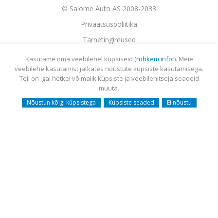
© Salome Auto AS 2008-2033
Privaatsuspoliitika
Tarnetingimused
Garantii
Kasutame oma veebilehel küpsiseid (
rohkem infot
). Meie
veebilehe kasutamist jätkates nõustute küpsiste kasutamisega.
Utiliseerimine
Teil on igal hetkel võimalik küpsiste ja veebilehitseja seadeid
Sisukaart
muuta.
Webmail
Nõustun kõigi küpsistega
Küpsiste seaded
Ei nõustu