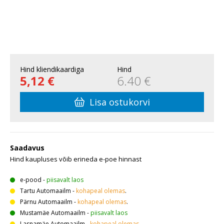
Hind kliendikaardiga
Hind
5,12 €
6.40 €
Lisa ostukorvi
Saadavus
Hind kaupluses võib erineda e-poe hinnast
e-pood
-
piisavalt laos
Tartu Automaailm
-
kohapeal olemas
.
Pärnu Automaailm
-
kohapeal olemas
.
Mustamäe Automaailm
-
piisavalt laos
Lasnamäe Automaailm
-
kohapeal olemas