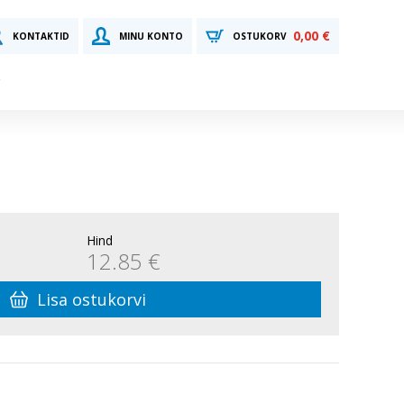
0,00 €
KONTAKTID
MINU KONTO
OSTUKORV
Hind
12.85 €
Lisa ostukorvi