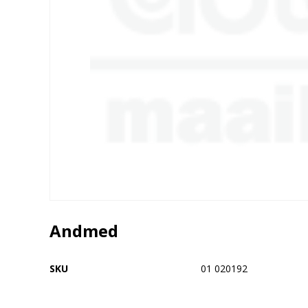
Andmed
SKU
01 020192