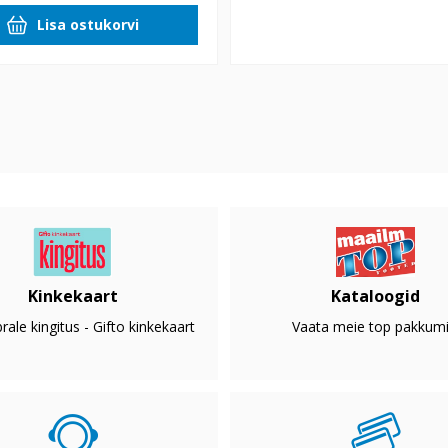
Lisa ostukorvi
Kinkekaart
Kataloogid
rale kingitus - Gifto kinkekaart
Vaata meie top pakkumi