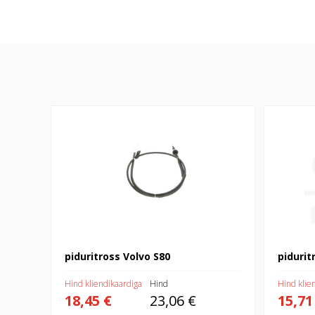
piduritross Volvo S80
piduritross
piduritross Volvo S80
pidurit
Hind kliendikaardiga
Hind
Hind klie
18,45 €
23,06 €
15,71