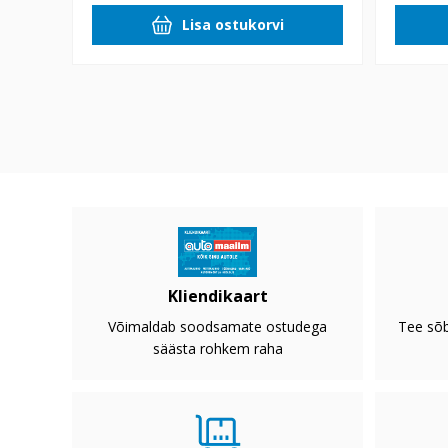
Lisa ostukorvi
Kliendikaart
Võimaldab soodsamate ostudega
Tee sõb
säästa rohkem raha