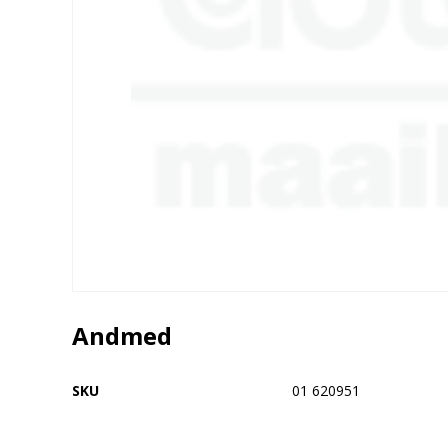
Andmed
SKU
01 620951