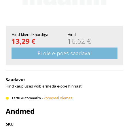
Hind kliendikaardiga
Hind
13,29 €
16.62 €
Ei ole e-poes saadaval
Saadavus
Hind kaupluses võib erineda e-poe hinnast
Tartu Automaailm
-
kohapeal olemas
.
Andmed
SKU