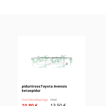
piduritrossToyota Avensis ketaspidur
piduritrossToyota Avensis
ketaspidur
Hind kliendikaardiga
Hind
10,80 €
13,50 €