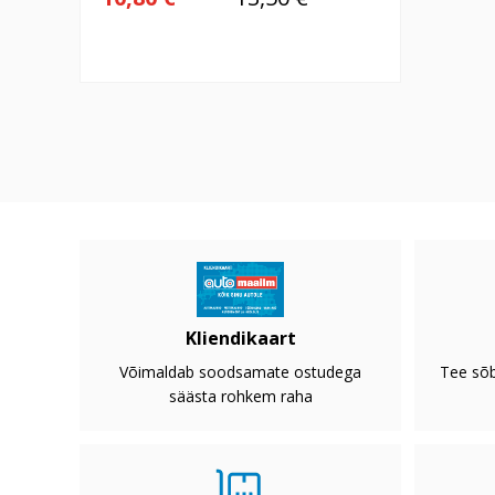
Kliendikaart
Võimaldab soodsamate ostudega
Tee sõb
säästa rohkem raha