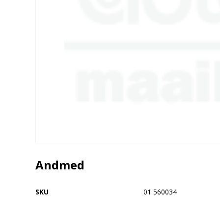
Andmed
SKU
01 560034