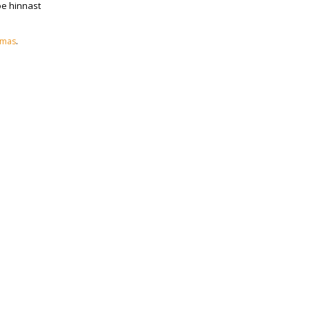
oe hinnast
emas
.