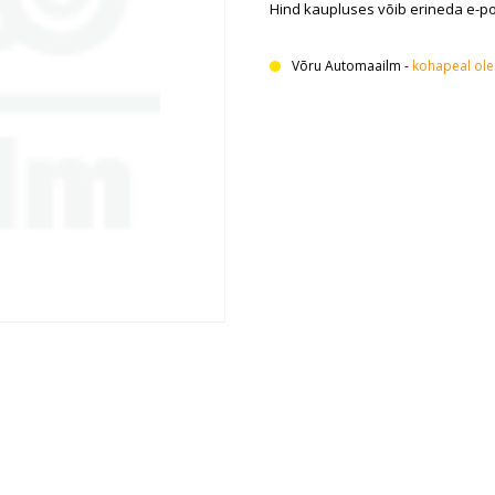
Hind kaupluses võib erineda e-p
Võru Automaailm
-
kohapeal ol