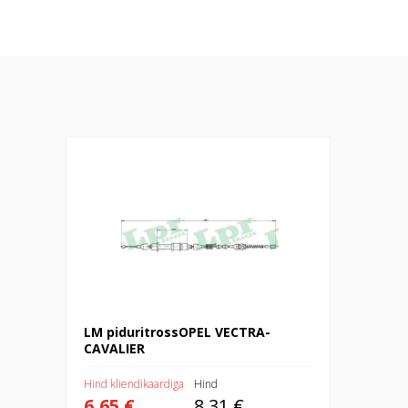
LM piduritrossOPEL VECTRA-CAVALIER
LM piduritrossOPEL VECTRA-
CAVALIER
Hind kliendikaardiga
Hind
6,65 €
8,31 €