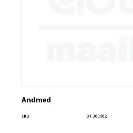
Andmed
SKU
01 360662