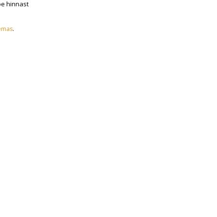
oe hinnast
emas
.