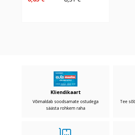
Kliendikaart
Võimaldab soodsamate ostudega
Tee sõb
säästa rohkem raha