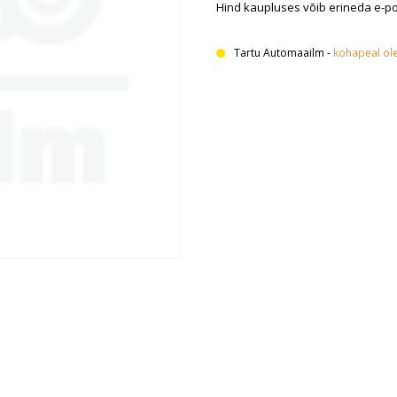
Hind kaupluses võib erineda e-p
Tartu Automaailm
-
kohapeal ol