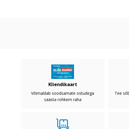
Kliendikaart
Võimaldab soodsamate ostudega
Tee sõb
säästa rohkem raha