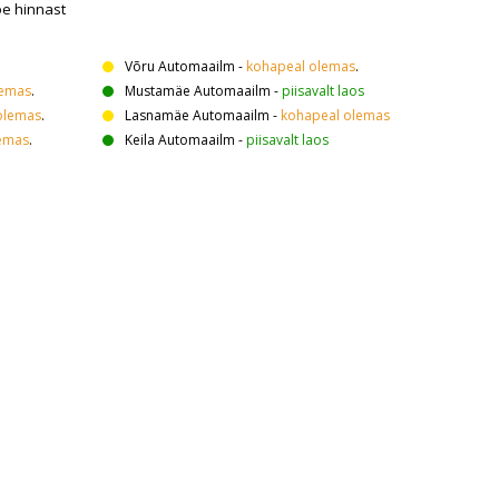
oe hinnast
Võru Automaailm
-
kohapeal olemas
.
lemas
.
Mustamäe Automaailm
-
piisavalt laos
olemas
.
Lasnamäe Automaailm
-
kohapeal olemas
emas
.
Keila Automaailm
-
piisavalt laos