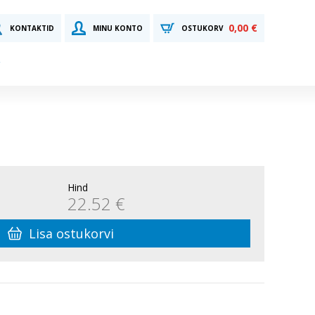
0,00 €
KONTAKTID
MINU KONTO
OSTUKORV
Hind
22.52 €
Lisa ostukorvi