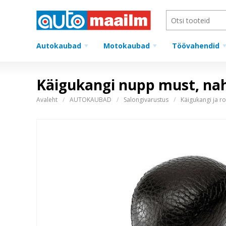
Autokaubad
Motokaubad
Töövahendid
Käigukangi nupp must, na
Avaleht
AUTOKAUBAD
Salongivarustus
Käigukangi ja r