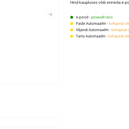
Hind kaupluses võib erineda e-p
e-pood
-
piisavalt laos
Paide Automaailm
-
kohapeal o
Viljandi Automaailm
-
kohapeal 
Tartu Automaailm
-
kohapeal ol