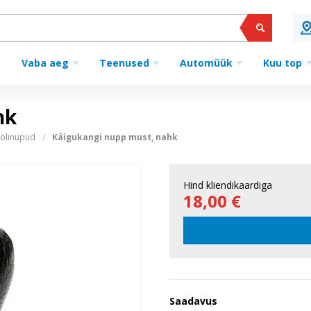
Vaba aeg
Teenused
Automüük
Kuu top
hk
oolinupud
Käigukangi nupp must, nahk
Hind kliendikaardiga
18,00 €
Saadavus