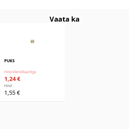
Vaata ka
PUKS
PUKS
Hind kliendikaardiga
1,24 €
Hind
1,55 €