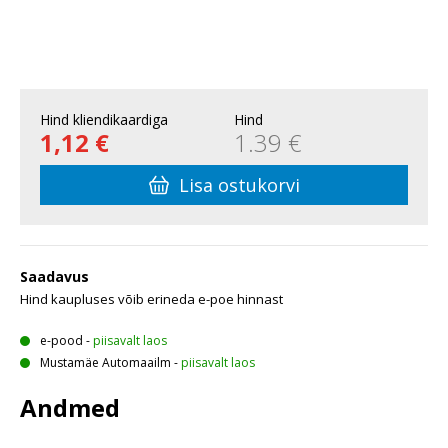
Hind kliendikaardiga
Hind
1,12 €
1.39 €
Lisa ostukorvi
Saadavus
Hind kaupluses võib erineda e-poe hinnast
e-pood
-
piisavalt laos
Mustamäe Automaailm
-
piisavalt laos
Andmed