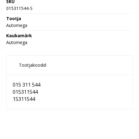
SKU
015311544-S
Tootja
Automega
Kaubamärk
Automega
Tootjakoodid
015 311 544
015311544
15311544