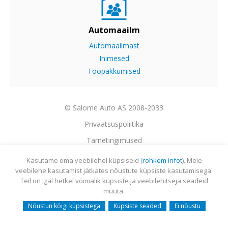
Automaailm
Automaailmast
Inimesed
Tööpakkumised
© Salome Auto AS 2008-2033
Privaatsuspoliitika
Tarnetingimused
Garantii
Kasutame oma veebilehel küpsiseid (
rohkem infot
). Meie
veebilehe kasutamist jätkates nõustute küpsiste kasutamisega.
Utiliseerimine
Teil on igal hetkel võimalik küpsiste ja veebilehitseja seadeid
Sisukaart
muuta.
Webmail
Nõustun kõigi küpsistega
Küpsiste seaded
Ei nõustu