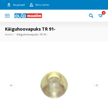
Kauplused
Minu konto
0
Käiguhoovapuks TR 91-
Avaleht
Käiguhoovapuks TR 91-