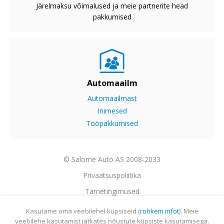
Järelmaksu võimalused ja meie partnerite head
pakkumised
Automaailm
Automaailmast
Inimesed
Tööpakkumised
© Salome Auto AS 2008-2033
Privaatsuspoliitika
Tarnetingimused
Garantii
Kasutame oma veebilehel küpsiseid (
rohkem infot
). Meie
veebilehe kasutamist jätkates nõustute küpsiste kasutamisega.
Utiliseerimine