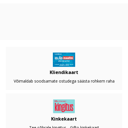
Kliendikaart
Võimaldab soodsamate ostudega säästa rohkem raha
Kinkekaart
Tee sõbrale kingitus - Gifto kinkekaart