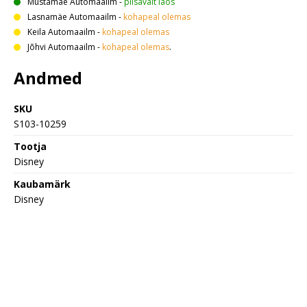
Mustamäe Automaailm
-
piisavalt laos
Lasnamäe Automaailm
-
kohapeal olemas
Keila Automaailm
-
kohapeal olemas
Jõhvi Automaailm
-
kohapeal olemas
.
Andmed
SKU
S103-10259
Tootja
Disney
Kaubamärk
Disney