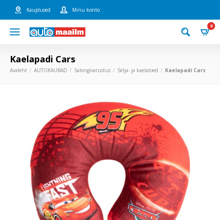
Kauplused
Minu konto
0
Kaelapadi Cars
Avaleht
AUTOKAUBAD
Salongivarustus
Selja- ja kaelatoed
Kaelapadi Cars