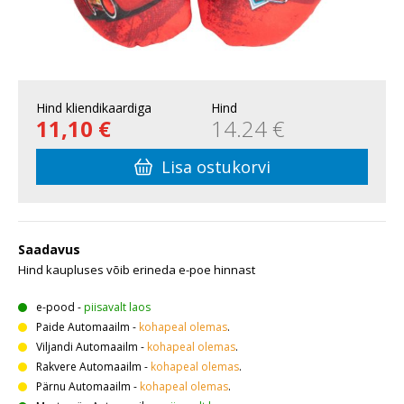
Hind kliendikaardiga
Hind
11,10 €
14.24 €
Lisa ostukorvi
Saadavus
Hind kaupluses võib erineda e-poe hinnast
e-pood
-
piisavalt laos
Paide Automaailm
-
kohapeal olemas
.
Viljandi Automaailm
-
kohapeal olemas
.
Rakvere Automaailm
-
kohapeal olemas
.
Pärnu Automaailm
-
kohapeal olemas
.