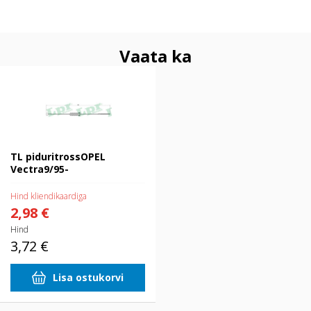
Vaata ka
TL piduritrossOPEL Vectra9/95-
TL piduritrossOPEL
Vectra9/95-
Hind kliendikaardiga
2,98 €
Hind
3,72 €
Lisa ostukorvi