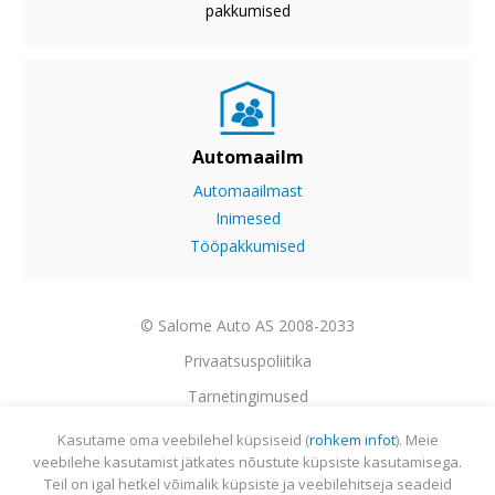
pakkumised
Automaailm
Automaailmast
Inimesed
Tööpakkumised
© Salome Auto AS 2008-2033
Privaatsuspoliitika
Tarnetingimused
Garantii
Kasutame oma veebilehel küpsiseid (
rohkem infot
). Meie
veebilehe kasutamist jätkates nõustute küpsiste kasutamisega.
Utiliseerimine
Teil on igal hetkel võimalik küpsiste ja veebilehitseja seadeid