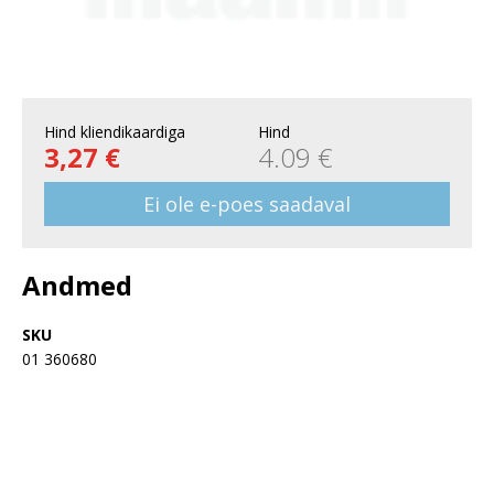
Hind kliendikaardiga
Hind
3,27 €
4.09 €
Ei ole e-poes saadaval
Andmed
SKU
01 360680