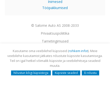
Inimesed
Tööpakkumised
© Salome Auto AS 2008-2033
Privaatsuspoliitika
Tarnetingimused
Garantii
Kasutame oma veebilehel küpsiseid (
rohkem infot
). Meie
veebilehe kasutamist jätkates nõustute küpsiste kasutamisega.
Utiliseerimine
Teil on igal hetkel võimalik küpsiste ja veebilehitseja seadeid
Sisukaart
muuta.
Webmail
Nõustun kõigi küpsistega
Küpsiste seaded
Ei nõustu