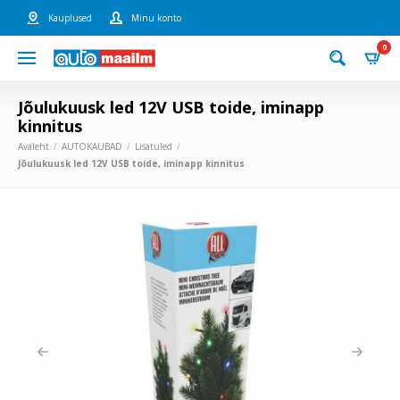
Kauplused
Minu konto
0
Jõulukuusk led 12V USB toide, iminapp
kinnitus
Avaleht
AUTOKAUBAD
Lisatuled
Jõulukuusk led 12V USB toide, iminapp kinnitus