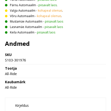
Pärnu Automaailm
-
piisavalt laos
.
Valga Automaailm
-
kohapeal olemas
.
Võru Automaailm
-
kohapeal olemas
.
Mustamäe Automaailm
-
piisavalt laos
Lasnamäe Automaailm
-
piisavalt laos
Keila Automaailm
-
piisavalt laos
Andmed
SKU
S103-301976
Tootja
All-Ride
Kaubamärk
All-Ride
Kirjeldus