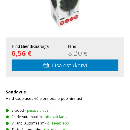
Hind kliendikaardiga
Hind
6,56 €
8.20 €
Lisa ostukorvi
Saadavus
Hind kaupluses võib erineda e-poe hinnast
e-pood
-
piisavalt laos
Paide Automaailm
-
piisavalt laos
.
Viljandi Automaailm
-
piisavalt laos
.
Tartu Automaailm
-
piisavalt laos
.