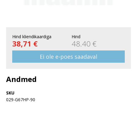
Hind kliendikaardiga
Hind
38,71 €
48.40 €
Ei ole e-poes saadaval
Andmed
SKU
029-G67HP-90