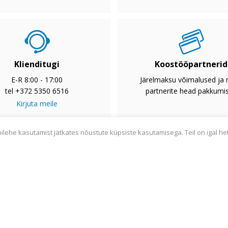
Klienditugi
Koostööpartnerid
E-R 8:00 - 17:00
Järelmaksu võimalused ja
tel +372 5350 6516
partnerite head pakkumi
Kirjuta meile
bilehe kasutamist jätkates nõustute küpsiste kasutamisega. Teil on igal he
2033
Privaatsuspoliitika
Tarnetingimused
Garantii
Utiliseerim