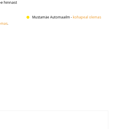
oe hinnast
Mustamäe Automaailm
-
kohapeal olemas
emas
.