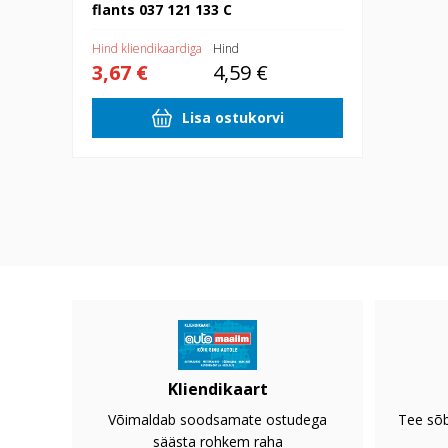
flants 037 121 133 C
Hind kliendikaardiga
Hind
3,67 €
4,59 €
Lisa ostukorvi
Kliendikaart
Võimaldab soodsamate ostudega
Tee sõb
säästa rohkem raha