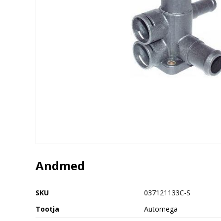
Andmed
SKU
037121133C-S
Tootja
Automega