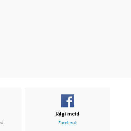
Jälgi meid
si
Facebook