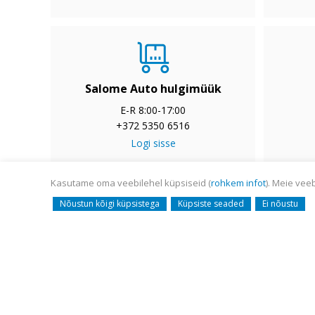
Salome Auto hulgimüük
E-R 8:00-17:00
+372 5350 6516
Logi sisse
Kasutame oma veebilehel küpsiseid (
rohkem infot
). Meie vee
© Salome Auto AS 2008-
Nõustun kõigi küpsistega
Küpsiste seaded
Ei nõustu