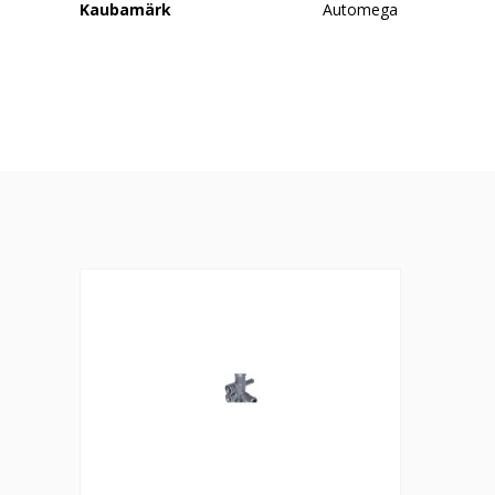
Kaubamärk
Automega
flants 037 121 133 C