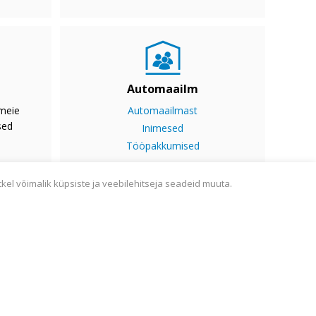
Automaailm
 meie
Automaailmast
sed
Inimesed
Tööpakkumised
tkel võimalik küpsiste ja veebilehitseja seadeid muuta.
ine
Sisukaart
Webmail