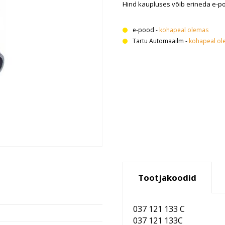
Hind kaupluses võib erineda e-p
e-pood
-
kohapeal olemas
Tartu Automaailm
-
kohapeal ol
Tootjakoodid
037 121 133 C
037 121 133C