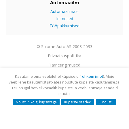
Automaailm
Automaailmast
Inimesed
Tööpakkumised
© Salome Auto AS 2008-2033
Privaatsuspoliitika
Tarnetingimused
Garantii
Kasutame oma veebilehel küpsiseid (
rohkem infot
). Meie
veebilehe kasutamist jätkates nõustute küpsiste kasutamisega.
Utiliseerimine
Teil on igal hetkel võimalik küpsiste ja veebilehitseja seadeid
Sisukaart
muuta.
Webmail
Nõustun kõigi küpsistega
Küpsiste seaded
Ei nõustu