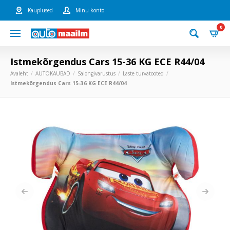
Kauplused
Minu konto
0
Istmekõrgendus Cars 15-36 KG ECE R44/04
Avaleht
AUTOKAUBAD
Salongivarustus
Laste turvatooted
Istmekõrgendus Cars 15-36 KG ECE R44/04