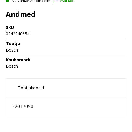
Mustamäe Automaailm
-
piisavalt laos
Andmed
SKU
0242240654
Tootja
Bosch
Kaubamärk
Bosch
Tootjakoodid
32017050