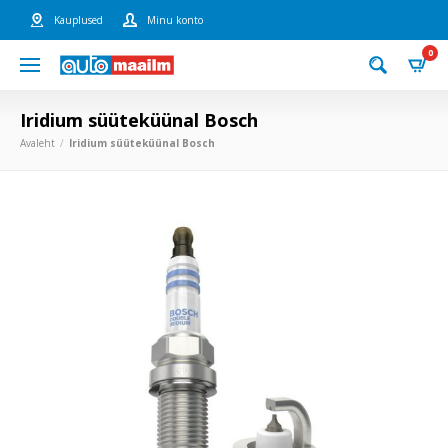
Kauplused
Minu konto
0
Iridium süüteküünal Bosch
Avaleht
Iridium süüteküünal Bosch