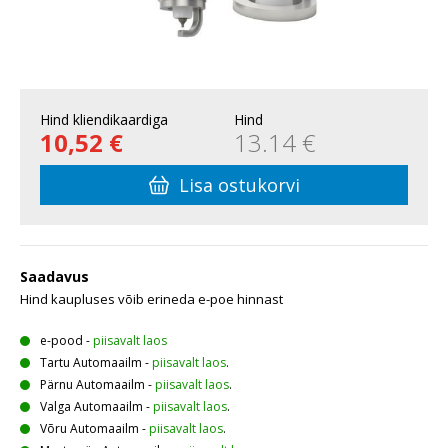
Hind kliendikaardiga
Hind
10,52 €
13.14 €
Lisa ostukorvi
Saadavus
Hind kaupluses võib erineda e-poe hinnast
e-pood
-
piisavalt laos
Tartu Automaailm
-
piisavalt laos
.
Pärnu Automaailm
-
piisavalt laos
.
Valga Automaailm
-
piisavalt laos
.
Võru Automaailm
-
piisavalt laos
.