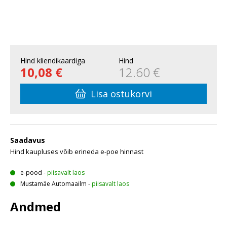
Hind kliendikaardiga
Hind
10,08 €
12.60 €
Lisa ostukorvi
Saadavus
Hind kaupluses võib erineda e-poe hinnast
e-pood
-
piisavalt laos
Mustamäe Automaailm
-
piisavalt laos
Andmed