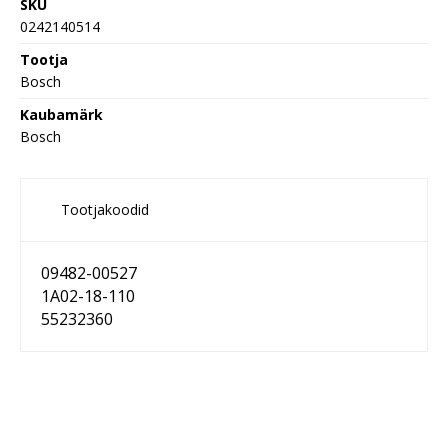
SKU
0242140514
Tootja
Bosch
Kaubamärk
Bosch
Tootjakoodid
09482-00527
1A02-18-110
55232360