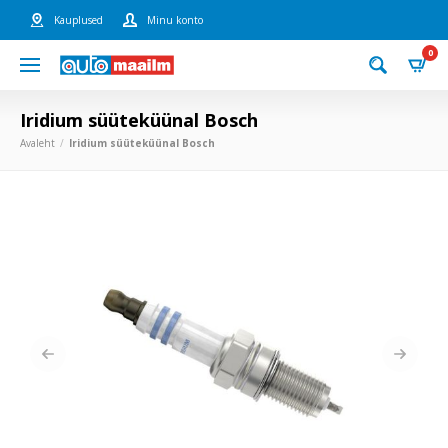
Kauplused
Minu konto
0
Iridium süüteküünal Bosch
Avaleht
Iridium süüteküünal Bosch