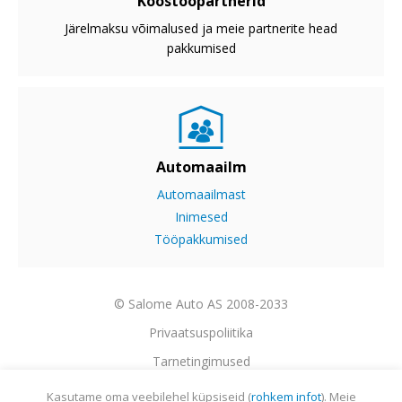
Koostööpartnerid
Järelmaksu võimalused ja meie partnerite head
pakkumised
Automaailm
Automaailmast
Inimesed
Tööpakkumised
© Salome Auto AS 2008-2033
Privaatsuspoliitika
Tarnetingimused
Garantii
Kasutame oma veebilehel küpsiseid (
rohkem infot
). Meie