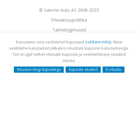
© Salome Auto AS 2008-2033
Privaatsuspoliitika
Tarnetingimused
Garantii
Kasutame oma veebilehel küpsiseid (
rohkem infot
). Meie
veebilehe kasutamist jätkates nõustute küpsiste kasutamisega.
Utiliseerimine
Teil on igal hetkel võimalik küpsiste ja veebilehitseja seadeid
Sisukaart
muuta.
Webmail
Nõustun kõigi küpsistega
Küpsiste seaded
Ei nõustu