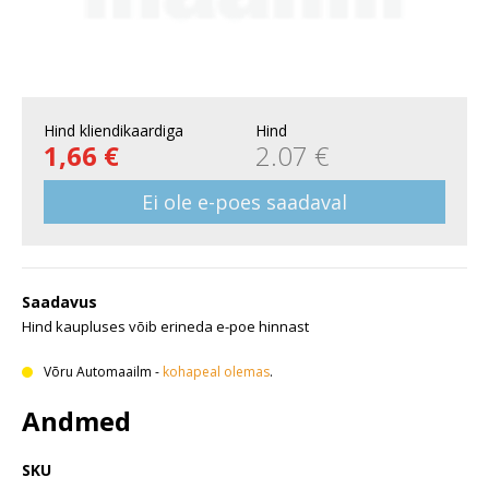
Hind kliendikaardiga
Hind
1,66 €
2.07 €
Ei ole e-poes saadaval
Saadavus
Hind kaupluses võib erineda e-poe hinnast
Võru Automaailm
-
kohapeal olemas
.
Andmed
SKU