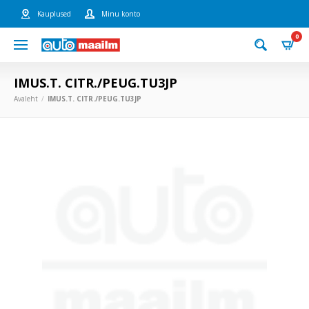
Kauplused
Minu konto
0
IMUS.T. CITR./PEUG.TU3JP
Avaleht
IMUS.T. CITR./PEUG.TU3JP