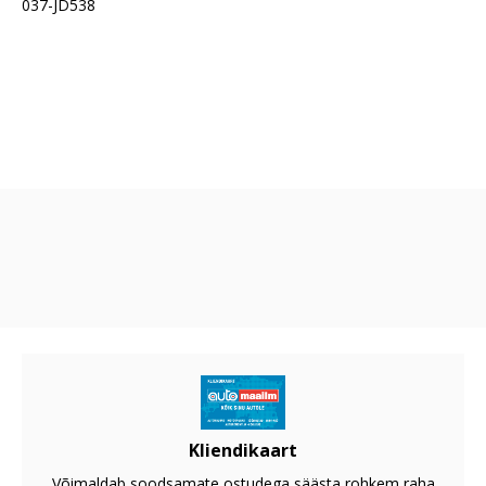
037-JD538
Kliendikaart
Võimaldab soodsamate ostudega säästa rohkem raha