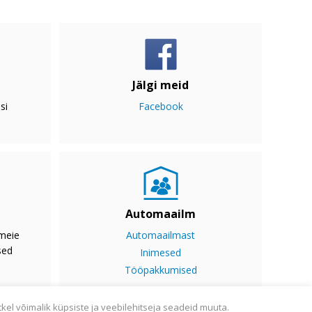
Jälgi meid
si
Facebook
Automaailm
 meie
Automaailmast
sed
Inimesed
Tööpakkumised
tkel võimalik küpsiste ja veebilehitseja seadeid muuta.