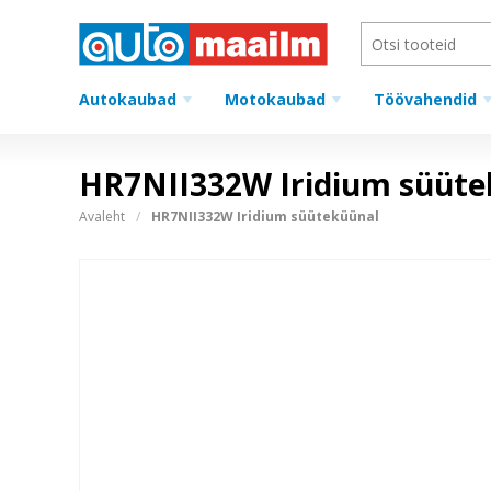
Autokaubad
Motokaubad
Töövahendid
HR7NII332W Iridium süüte
Avaleht
HR7NII332W Iridium süüteküünal