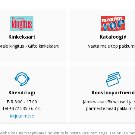
Kinkekaart
Kataloogid
rale kingitus - Gifto kinkekaart
Vaata meie top pakkumi
Klienditugi
Koostööpartnerid
E-R 8:00 - 17:00
Järelmaksu võimalused ja
tel +372 5350 6516
partnerite head pakkumi
Kirjuta meile
bilehe kasutamist jätkates nõustute küpsiste kasutamisega. Teil on igal he