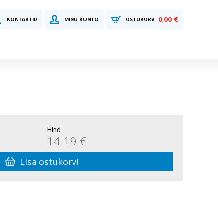
0,00 €
KONTAKTID
MINU KONTO
OSTUKORV
Hind
14.19 €
Lisa ostukorvi