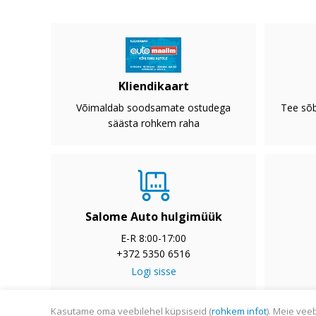
Kliendikaart
Võimaldab soodsamate ostudega
Tee sõb
säästa rohkem raha
Salome Auto hulgimüük
E-R 8:00-17:00
+372 5350 6516
Logi sisse
Kasutame oma veebilehel küpsiseid (
rohkem infot
). Meie vee