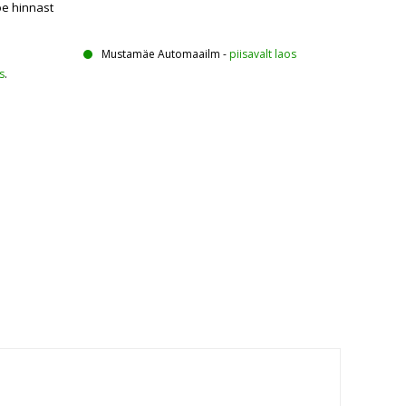
oe hinnast
Mustamäe Automaailm
-
piisavalt laos
s
.