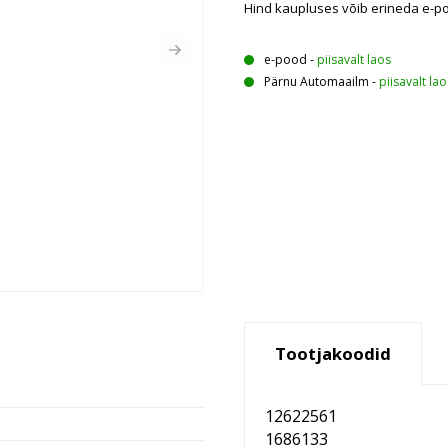
Hind kaupluses võib erineda e-p
e-pood
-
piisavalt laos
Pärnu Automaailm
-
piisavalt lao
Tootjakoodid
12622561
1686133