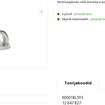
Hind kaupluses võib erineda e-p
e-pood
-
piisavalt laos
Viljandi Automaailm
-
piisavalt l
Tootjakoodid
000018L3Y3
12 647 827