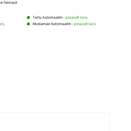
oe hinnast
Tartu Automaailm
-
piisavalt laos
.
aos
.
Mustamäe Automaailm
-
piisavalt laos