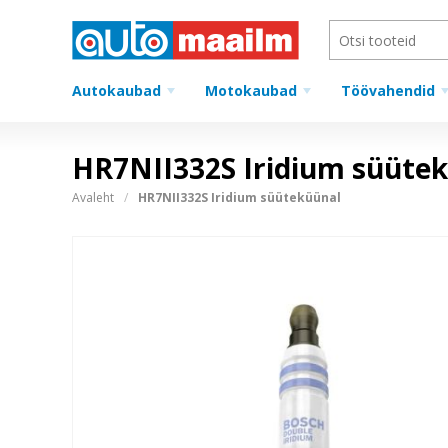
Autokaubad
Motokaubad
Töövahendid
HR7NII332S Iridium süüte
Avaleht
HR7NII332S Iridium süüteküünal