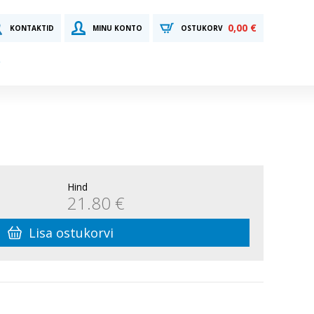
0,00 €
KONTAKTID
MINU KONTO
OSTUKORV
Hind
21.80 €
Lisa ostukorvi