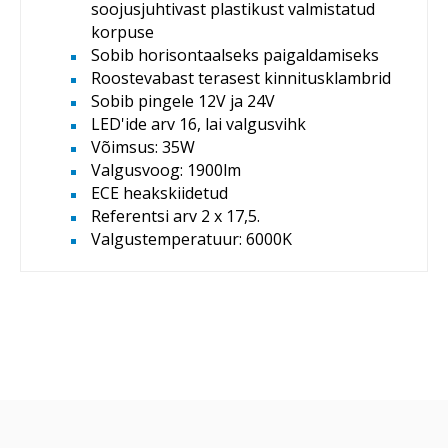
soojusjuhtivast plastikust valmistatud
korpuse
Sobib horisontaalseks paigaldamiseks
Roostevabast terasest kinnitusklambrid
Sobib pingele 12V ja 24V
LED'ide arv 16, lai valgusvihk
Võimsus: 35W
Valgusvoog: 1900lm
ECE heakskiidetud
Referentsi arv 2 x 17,5.
Valgustemperatuur: 6000K