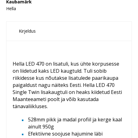
Kaubamärk
Hella
Kirjeldus
Hella LED 470 on lisatuli, kus ühte korpusesse
on liidetud kaks LED kaugtuld. Tuli sobib
riikidesse kus nõutakse lisatulede paarikaupa
paigaldust nagu näiteks Eesti. Hella LED 470
Single Twin lisakaugtuli on heaks kiidetud Eesti
Maanteeameti poolt ja võib kasutada
tänavaliikluses.
528mm pikk ja madal profiil ja kerge kaal
ainult 950g
Efektiivne soojuse hajumine läbi