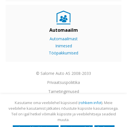
Automaailm
Automaailmast
Inimesed
Tööpakkumised
© Salome Auto AS 2008-2033
Privaatsuspoliitika
Tarnetingimused
Garantii
Kasutame oma veebilehel küpsiseid (
rohkem infot
). Meie
veebilehe kasutamist jätkates nõustute küpsiste kasutamisega.
Utiliseerimine
Teil on igal hetkel võimalik küpsiste ja veebilehitseja seadeid
Sisukaart
muuta.