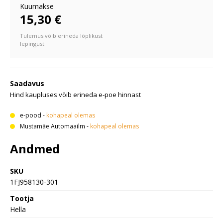
Kuumakse
15,30 €
Tulemus võib erineda lõplikust
lepingust
Saadavus
Hind kaupluses võib erineda e-poe hinnast
e-pood
-
kohapeal olemas
Mustamäe Automaailm
-
kohapeal olemas
Andmed
SKU
1FJ958130-301
Tootja
Hella