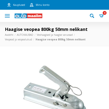
Kauplused
Minu konto
0
Haagise veopea 800kg 50mm nelikant
Avaleht
AUTOKAUBAD
Veohaagised ja haagise varuosad
Veopead ja veopealukud
Haagise veopea 800kg 50mm nelikant