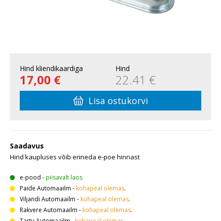
Hind kliendikaardiga
Hind
17,00 €
22.41 €
Lisa ostukorvi
Saadavus
Hind kaupluses võib erineda e-poe hinnast
e-pood
-
piisavalt laos
Paide Automaailm
-
kohapeal olemas
.
Viljandi Automaailm
-
kohapeal olemas
.
Rakvere Automaailm
-
kohapeal olemas
.
Tartu Automaailm
-
kohapeal olemas
.