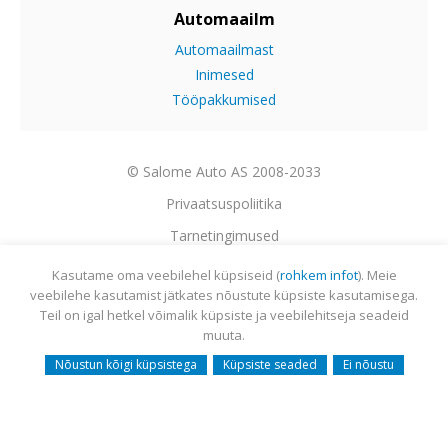
Automaailm
Automaailmast
Inimesed
Tööpakkumised
© Salome Auto AS 2008-2033
Privaatsuspoliitika
Tarnetingimused
Garantii
Kasutame oma veebilehel küpsiseid (
rohkem infot
). Meie
veebilehe kasutamist jätkates nõustute küpsiste kasutamisega.
Utiliseerimine
Teil on igal hetkel võimalik küpsiste ja veebilehitseja seadeid
Sisukaart
muuta.
Webmail
Nõustun kõigi küpsistega
Küpsiste seaded
Ei nõustu